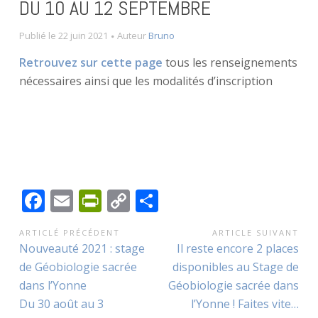
DU 10 AU 12 SEPTEMBRE
Publié le
22 juin 2021
Auteur
Bruno
Retrouvez sur cette page
tous les renseignements
nécessaires ainsi que les modalités d’inscription
F
E
Pr
C
P
ac
m
in
o
ar
NAVIGATION
ARTICLÉ PRÉCÉDENT
ARTICLE SUIVANT
e
ai
tF
p
ta
Article
Article
Nouveauté 2021 : stage
Il reste encore 2 places
DE
b
l
ri
y
g
précédent
suivant
de Géobiologie sacrée
disponibles au Stage de
L’ARTICLE
o
e
Li
er
:
:
dans l’Yonne
Géobiologie sacrée dans
Du 30 août au 3
l’Yonne ! Faites vite…
o
n
n